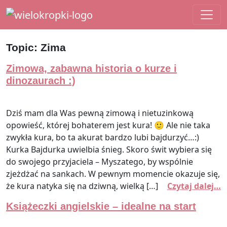
Main Navigation
Topic:
Zima
Zimowa, zabawna historia o kurze i
dinozaurach :)
Dziś mam dla Was pewną zimową i nietuzinkową
opowieść, której bohaterem jest kura! 🙂 Ale nie taka
zwykła kura, bo ta akurat bardzo lubi bajdurzyć…:)
Kurka Bajdurka uwielbia śnieg. Skoro świt wybiera się
do swojego przyjaciela – Myszatego, by wspólnie
zjeżdżać na sankach. W pewnym momencie okazuje się,
że kura natyka się na dziwną, wielką […]
Czytaj dalej…
Książeczki angielskie – idealne na start