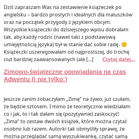
Dziś zapraszam Was na zestawienie książeczek po
angielsku – bardzo prostych i idealnych dla maluszków
oraz na początek przygody z językiem obcym.
Wszystkie książeczki do dzisiejszego wpisu dobrałam
tak, aby każdy rodzic (nawet taki z podstawową
umiejętnością języka) był w stanie dać sobie radę. 🙂
Książeczki uszeregowałam od najprostszej, do trochę
ciut bardziej zaawansowanych (ale […]
Czytaj dalej…
Zimowo-świąteczne opowiadania na czas
Adwentu (i nie tylko:)
Jeszcze zanim zobaczyłam „Zimę” na żywo, już czułam,
że będzie sztosem. I mimo że teoretycznie wiedziałam
co i jak, to i tak dałam się (pozytywnie) zaskoczyć!
„Zima” to zestaw dwóch książek, które można czytać
osobno lub razem. Autorki tak obmyśliły sprawę, że
można przeglądać samą wyszukiwankę, czytać samą