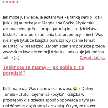
emocji
Jak może już wiecie, ja jestem wielką fanką serii o Tosi i
Julku. Jej autorką jest Magdalena Boćko-Mysiorska,
uznana pedagożką i propagatorką idei rodzicielstwa
bliskości oraz porozumienia bez przemocy. I niech Was
nie zmyli tytuł, że książka porusza wyłącznie temat
adaptacji w przedszkolu.Moim zdaniem porusza przede
wszystkim kwestie emocji dziecka i pokazuje jak można
sobie […]
Czytaj dalej…
Tęsknota za mamą – jak sobie z nią
poradzić?
Dziś mam dla Was najnowszą nowość 😀 z Doliny
Tumilu – „Tutu i tajemnica kocyka”. Książka w
przystępny dla dziecka sposób opowiada o tym jak
radzić sobie z tęsknotą i z rozłąką. O tym, że nawet