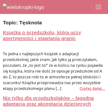
Main Navigation
Topic:
Tęsknota
Książka o przedszkolu, która uczy
asertywności i stawiania granic
To jedna z najlepszych książek o adaptacji
przedszkolnej, jakie znam. Jak tylko ją przeczytałam,
poczułam, że „to jest to!” że w końcu na rynku pojawiła
się książka, która nie dość że opisuje przedszkole od A
do Z, to jeszcze robi to w atmosferze pełnej bliskości i
szacunku! Książka przeprowadza nas przez wszystkie
etapy przedszkolnego planu […]
Czytaj dalej…
Nie tylko dla przedszkolaków – łagodna
adaptacja oraz akceptacja dziecięcych