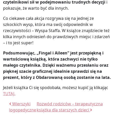
czytelnikowi sił w podejmowaniu trudnych decyzji
i
pokazuje, że warto być dla innych.
Co ciekawe cała akcja rozgrywa się na jednej ze
szkockich wysp, która ma swój odpowiednik w
rzeczywistości – Wyspa Staffa. W książce znajdziecie też
kilka innych odniesień do prawdziwych miejsc i zdarzeń
– i to jest super!
Podsumowując, „Fingal i Aileen” jest przepiękną i
wartościową książką, która zachwyci nie tylko
małego czytelnika. Dzięki ważnemu przesłaniu oraz
pięknej szacie graficznej idealnie sprawdzi się na
prezent, który z Obdarowaną osobą zostanie na lata.
Jeżeli książka Ci się spodobała, możesz kupić ją klikając
TUTAJ.
Nawigacja wpisu
Wierszyki
Rozwód rodziców – terapeutyczna
logopedyczne
książka dla starszych dzieci