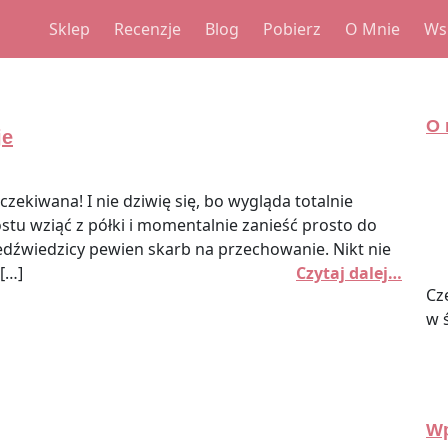
Sklep
Recenzje
Blog
Pobierz
O Mnie
Ws
O 
je
czekiwana! I nie dziwię się, bo wygląda totalnie
rostu wziąć z półki i momentalnie zanieść prosto do
iedźwiedzicy pewien skarb na przechowanie. Nikt nie
 […]
Czytaj dalej…
Cz
w 
Wp