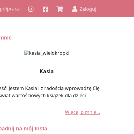
półpraca
Zaloguj
mnie
Kasia
eść! Jestem Kasia i z radością wprowadzę Cię
świat wartościowych książek dla dzieci
Więcej o mnie...
adnij na mój Insta