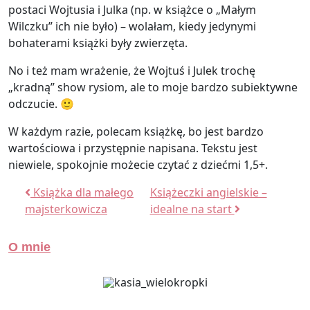
postaci Wojtusia i Julka (np. w książce o „Małym
Wilczku” ich nie było) – wolałam, kiedy jedynymi
bohaterami książki były zwierzęta.
No i też mam wrażenie, że Wojtuś i Julek trochę
„kradną” show rysiom, ale to moje bardzo subiektywne
odczucie. 🙂
W każdym razie, polecam książkę, bo jest bardzo
wartościowa i przystępnie napisana. Tekstu jest
niewiele, spokojnie możecie czytać z dziećmi 1,5+.
Nawigacja wpisu
Książka dla małego
Książeczki angielskie –
majsterkowicza
idealne na start
O mnie