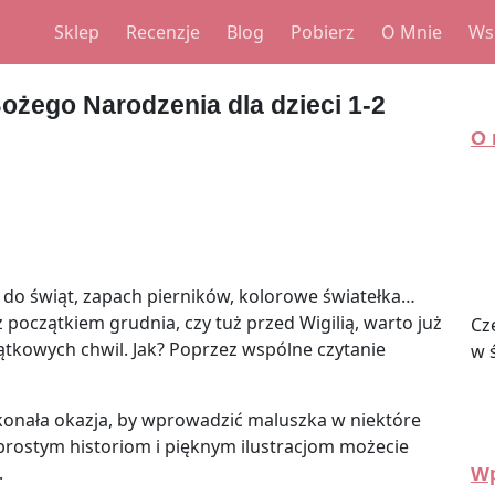
Sklep
Recenzje
Blog
Pobierz
O Mnie
Ws
Bożego Narodzenia dla dzieci 1-2
O 
 do świąt, zapach pierników, kolorowe światełka…
 początkiem grudnia, czy tuż przed Wigilią, warto już
Cz
ątkowych chwil. Jak? Poprzez wspólne czytanie
w 
skonała okazja, by wprowadzić maluszka w niektóre
i prostym historiom i pięknym ilustracjom możecie
.
Wp