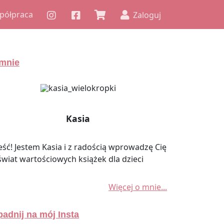
półpraca
Zaloguj
mnie
Kasia
eść! Jestem Kasia i z radością wprowadzę Cię
świat wartościowych książek dla dzieci
Więcej o mnie...
adnij na mój Insta