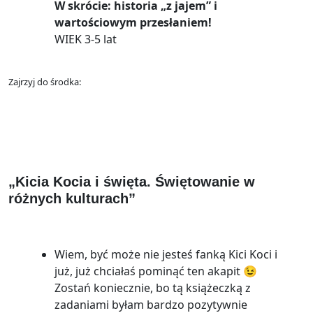
W skrócie: historia „z jajem” i
wartościowym przesłaniem!
WIEK 3-5 lat
Zajrzyj do środka:
„Kicia Kocia i święta. Świętowanie w
różnych kulturach”
Wiem, być może nie jesteś fanką Kici Koci i
już, już chciałaś pominąć ten akapit 😉
Zostań koniecznie, bo tą książeczką z
zadaniami byłam bardzo pozytywnie