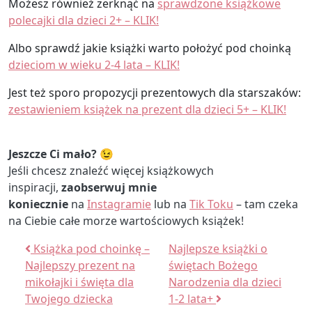
Możesz również zerknąć na
sprawdzone książkowe
polecajki dla dzieci 2+ – KLIK!
Albo sprawdź jakie książki warto położyć pod choinką
dzieciom w wieku 2-4 lata – KLIK!
Jest też sporo propozycji prezentowych dla starszaków:
zestawieniem książek na prezent dla dzieci 5+ – KLIK!
Jeszcze Ci mało? 😉
Jeśli chcesz znaleźć więcej książkowych
inspiracji,
zaobserwuj mnie
koniecznie
na
Instagramie
lub na
Tik Toku
– tam czeka
na Ciebie całe morze wartościowych książek!
Nawigacja wpisu
Książka pod choinkę –
Najlepsze książki o
Najlepszy prezent na
świętach Bożego
mikołajki i święta dla
Narodzenia dla dzieci
Twojego dziecka
1-2 lata+