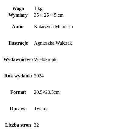
Waga
1 kg
Wymiary
35 × 25 × 5 cm
Autor
Katarzyna Mikulska
Ilustracje
Agnieszka Walczak
Wydawnictwo
Wielokropki
Rok wydania
2024
Format
20,5×20,5cm
Oprawa
Twarda
Liczba stron
32