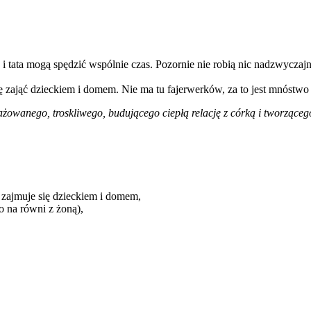
i tata mogą spędzić wspólnie czas. Pozornie nie robią nic nadzwyczajn
ię zająć dzieckiem i domem. Nie ma tu fajerwerków, za to jest mnóstwo c
ażowanego, troskliwego, budującego ciepłą relację z córką i tworząc
 zajmuje się dzieckiem i domem,
 na równi z żoną),