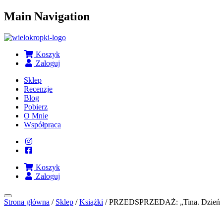
Przejdź
Main Navigation
do
treści
Koszyk
Zaloguj
Sklep
Recenzje
Blog
Pobierz
O Mnie
Współpraca
Koszyk
Zaloguj
Strona główna
/
Sklep
/
Książki
/ PRZEDSPRZEDAŻ: „Tina. Dzień z 