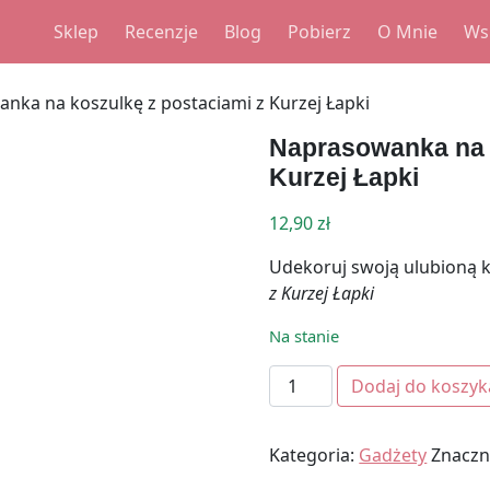
Sklep
Recenzje
Blog
Pobierz
O Mnie
Ws
nka na koszulkę z postaciami z Kurzej Łapki
Naprasowanka na 
Kurzej Łapki
12,90
zł
Udekoruj swoją ulubioną
z Kurzej Łapki
Na stanie
ilość Naprasowanka na kos
Dodaj do koszyk
Kategoria:
Gadżety
Znaczn