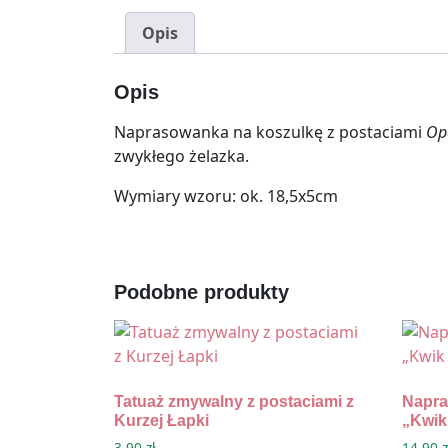
Opis
Opis
Naprasowanka na koszulkę z postaciami
Opo
zwykłego żelazka.
Wymiary wzoru: ok. 18,5x5cm
Podobne produkty
Tatuaż zmywalny z postaciami z
Napra
Kurzej Łapki
„Kwik
3,90
zł
14,90
z