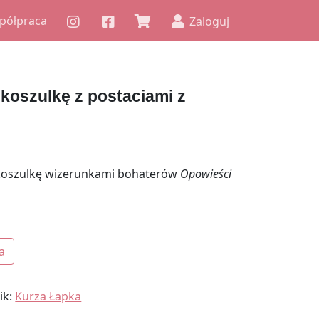
półpraca
Zaloguj
koszulkę z postaciami z
 koszulkę wizerunkami bohaterów
Opowieści
zulkę z postaciami z Kurzej Łapki
a
ik:
Kurza Łapka