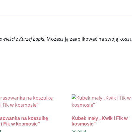
wieści z Kurzej Łapki
. Możesz ją zaaplikować na swoją kosz
sowanka na koszulkę
Kubek mały „Kwik i Fik w
 i Fik w kosmosie”
kosmosie”
ł
29,90
zł