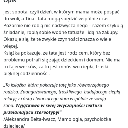
Opis
Jest sobota, czyli dzień, w którym mama może pospać
do woli, a Tina i tata mogą spędzić wspólnie czas.
Pozornie nie robią nic nadzwyczajnego – razem szykują
śniadanie, robią sobie wodne tatuaże i idą na zakupy.
Okazuje się, że te zwykłe czynności znaczą o wiele
więcej.
Książka pokazuje, że tata jest rodzicem, który bez
problemu potrafi się zająć dzieckiem i domem. Nie ma
tu fajerwerków, za to jest mnóstwo ciepła, troski i
pięknej codzienności.
„To książka, która pokazuje tatę jako równorzędnego
rodzica. Zaangażowanego, troskliwego, budującego ciepłą
relację z córką i tworzącego dom wspólnie ze swoją
żoną.
Wyjątkowa w swej zwyczajności lektura
przełamująca stereotypy!”
/Aleksandra Belta-Iwacz, Mamologia, psycholożka
dziecięca/