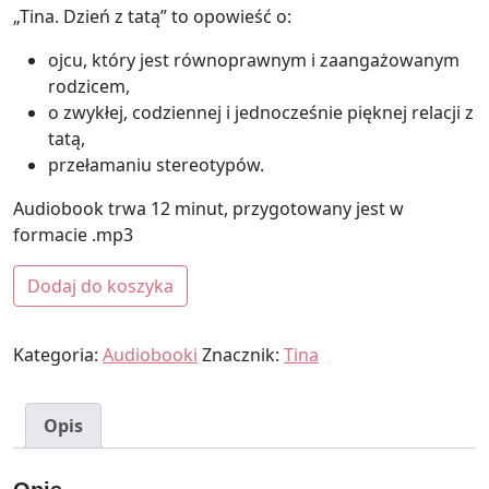
„Tina. Dzień z tatą” to opowieść o:
ojcu, który jest równoprawnym i zaangażowanym
rodzicem,
o zwykłej, codziennej i jednocześnie pięknej relacji z
tatą,
przełamaniu stereotypów.
Audiobook trwa 12 minut, przygotowany jest w
formacie .mp3
ilość "Tina. Dzień z tatą" - Audiobook
Dodaj do koszyka
Kategoria:
Audiobooki
Znacznik:
Tina
Opis