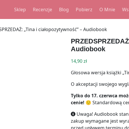
Sklep
Recenzje
Blog
Pobierz
O Mnie
Ws
PRZEDAŻ: „Tina i ciałopozytywność” – Audiobook
PRZEDSPRZEDAŻ: „
Audiobook
14,90
zł
Głosowa wersja książki „Ti
O akceptacji swojego wygl
Tylko do 17. czerwca moż
cenie! 🙂
Standardową cen
Uwaga! Audiobook stanow
zakup wymagane jest wyra
przed upływem terminu do