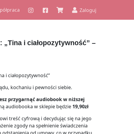
półpraca
Zaloguj
Tina i ciałopozytywność” –
na i ciałopozytywność”
ądu, kochaniu i pewności siebie.
esz przygarnąć audiobook w niższej
ą audiobooka w sklepie będzie
19,90zł
i treść cyfrową i decydując się na jego
żenie zgody na spełnienie świadczenia
 odstąpienia od umowy, co w przypadku