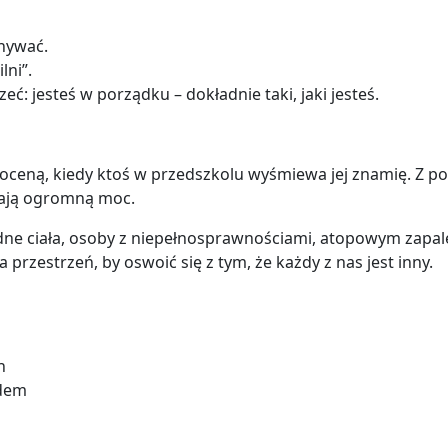
wnywać.
lni”.
eć: jesteś w porządku – dokładnie taki, jaki jesteś.
 oceną, kiedy ktoś w przedszkolu wyśmiewa jej znamię. Z p
ają ogromną moc.
odne ciała, osoby z niepełnosprawnościami, atopowym zapal
przestrzeń, by oswoić się z tym, że każdy z nas jest inny.
h
ydem