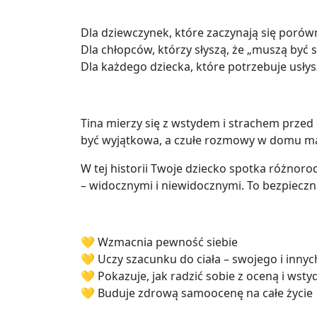
Dla dziewczynek, które zaczynają się poró
Dla chłopców, którzy słyszą, że „muszą być si
Dla każdego dziecka, które potrzebuje usłysz
Tina mierzy się z wstydem i strachem przed
być wyjątkowa, a czułe rozmowy w domu m
W tej historii Twoje dziecko spotka różnor
– widocznymi i niewidocznymi. To bezpieczna 
💛 Wzmacnia pewność siebie
💛 Uczy szacunku do ciała – swojego i innyc
💛 Pokazuje, jak radzić sobie z oceną i wst
💛 Buduje zdrową samoocenę na całe życie