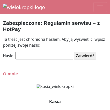
Main Navigation
Zabezpieczone: Regulamin serwisu – z
HotPay
Ta treść jest chroniona hasłem. Aby ją wyświetlić, wpisz
poniżej swoje hasło:
Hasło:
O mnie
Kasia