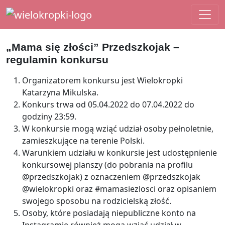
Main Navigation
„Mama się złości” Przedszkojak –
regulamin konkursu
Organizatorem konkursu jest Wielokropki
Katarzyna Mikulska.
Konkurs trwa od 05.04.2022 do 07.04.2022 do
godziny 23:59.
W konkursie mogą wziąć udział osoby pełnoletnie,
zamieszkujące na terenie Polski.
Warunkiem udziału w konkursie jest udostępnienie
konkursowej planszy (do pobrania na profilu
@przedszkojak) z oznaczeniem @przedszkojak
@wielokropki oraz #mamasiezlosci oraz opisaniem
swojego sposobu na rodzicielską złość.
Osoby, które posiadają niepubliczne konto na
Instagramie również mogą wziąć udział w