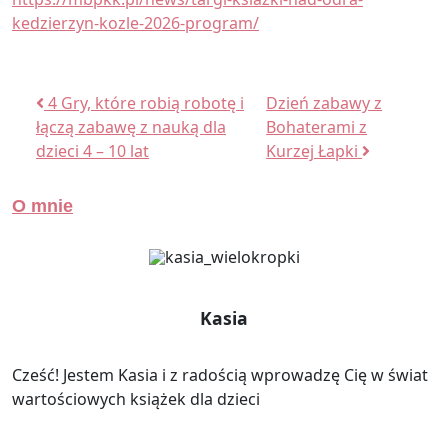
kedzierzyn-kozle-2026-program/
Nawigacja wpisu
4 Gry, które robią robotę i
Dzień zabawy z
łączą zabawę z nauką dla
Bohaterami z
dzieci 4 – 10 lat
Kurzej Łapki
O mnie
Kasia
Cześć! Jestem Kasia i z radością wprowadzę Cię w świat
wartościowych książek dla dzieci