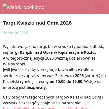
Main Navigation
Targi Książki nad Odrą 2026
28 maja 2026
Wyjątkowo, jak na targi, bo w środku tygodnia, odbędą
się
Targi Książki nad Odra w Kędzierzynie-Koźlu
.
A w tegorocznej edycji 2026 wezmą udział również
Wielokropki.
Jeśli jesteście z Kędzierzyna, z Koźla albo okolic, to
serdecznie zapraszamy was
2 czerwca 2026
(wtorek) na
Kozielski rynek. Jesteśmy
od 10:00 do 19:00
. Wstęp na
imprezę jest
bezpłatny
.
Cały program tegorocznych Targów Książki nad Odrą i
wszystkie szczegóły znajdziecie na stronie:
https://mbpkk.pl/news/targi-ksiazki-nad-odra-