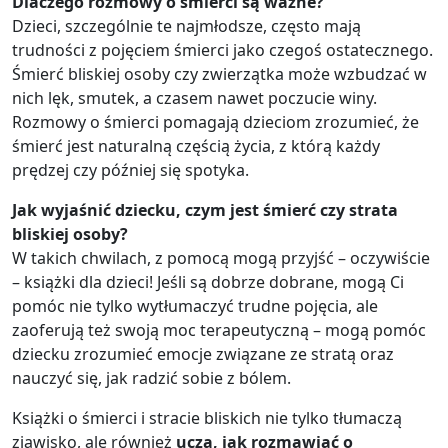
Dlaczego rozmowy o śmierci są ważne?
Dzieci, szczególnie te najmłodsze, często mają
trudności z pojęciem śmierci jako czegoś ostatecznego.
Śmierć bliskiej osoby czy zwierzątka może wzbudzać w
nich lęk, smutek, a czasem nawet poczucie winy.
Rozmowy o śmierci pomagają dzieciom zrozumieć, że
śmierć jest naturalną częścią życia, z którą każdy
prędzej czy później się spotyka.
Jak wyjaśnić dziecku, czym jest śmierć czy strata
bliskiej osoby?
W takich chwilach, z pomocą mogą przyjść – oczywiście
– książki dla dzieci! Jeśli są dobrze dobrane, mogą Ci
pomóc nie tylko wytłumaczyć trudne pojęcia, ale
zaoferują też swoją moc terapeutyczną – mogą pomóc
dziecku zrozumieć emocje związane ze stratą oraz
nauczyć się, jak radzić sobie z bólem.
Książki o śmierci i stracie bliskich nie tylko tłumaczą
zjawisko, ale również
uczą, jak rozmawiać o