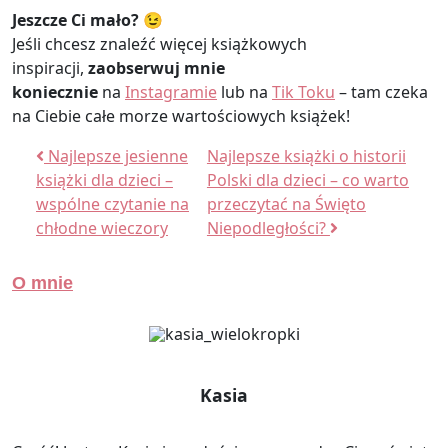
Jeszcze Ci mało? 😉
Jeśli chcesz znaleźć więcej książkowych
inspiracji,
zaobserwuj mnie
koniecznie
na
Instagramie
lub na
Tik Toku
– tam czeka
na Ciebie całe morze wartościowych książek!
Nawigacja wpisu
Najlepsze jesienne
Najlepsze książki o historii
książki dla dzieci –
Polski dla dzieci – co warto
wspólne czytanie na
przeczytać na Święto
chłodne wieczory
Niepodległości?
O mnie
Kasia