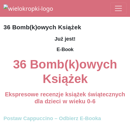
Main Navigation
36 Bomb(k)owych Książek
Już jest!
E-Book
36 Bomb(k)owych
Książek
Ekspresowe recenzje książek świątecznych
dla dzieci w wieku 0-6
Postaw Cappuccino – Odbierz E-Booka