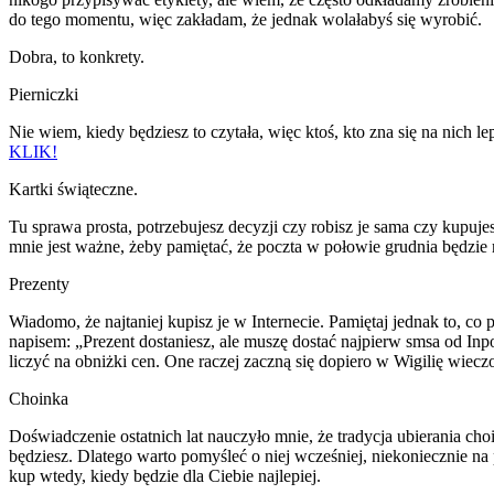
do tego momentu, więc zakładam, że jednak wolałabyś się wyrobić.
Dobra, to konkrety.
Pierniczki
Nie wiem, kiedy będziesz to czytała, więc ktoś, kto zna się na nich l
KLIK!
Kartki świąteczne.
Tu sprawa prosta, potrzebujesz decyzji czy robisz je sama czy kupujes
mnie jest ważne, żeby pamiętać, że poczta w połowie grudnia będzie 
Prezenty
Wiadomo, że najtaniej kupisz je w Internecie. Pamiętaj jednak to, c
napisem: „Prezent dostaniesz, ale muszę dostać najpierw smsa od Inp
liczyć na obniżki cen. One raczej zaczną się dopiero w Wigilię wiecz
Choinka
Doświadczenie ostatnich lat nauczyło mnie, że tradycja ubierania ch
będziesz. Dlatego warto pomyśleć o niej wcześniej, niekoniecznie na 
kup wtedy, kiedy będzie dla Ciebie najlepiej.