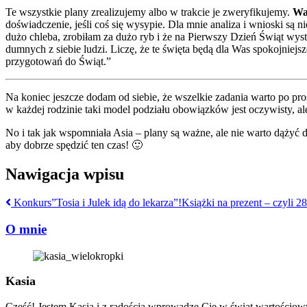
Te wszystkie plany zrealizujemy albo w trakcie je zweryfikujemy.
Wa
doświadczenie, jeśli coś się wysypie. Dla mnie analiza i wnioski są
dużo chleba, zrobiłam za dużo ryb i że na Pierwszy Dzień Świąt wyst
dumnych z siebie ludzi. Liczę, że te święta będą dla Was spokojniej
przygotowań do Świąt.”
Na koniec jeszcze dodam od siebie, że wszelkie zadania warto po pr
w każdej rodzinie taki model podziału obowiązków jest oczywisty, al
No i tak jak wspomniała Asia – plany są ważne, ale nie warto dążyć d
aby dobrze spędzić ten czas! 🙂
Nawigacja wpisu
Konkurs”Tosia i Julek idą do lekarza”!
Książki na prezent – czyli 2
O mnie
Kasia
Cześć! Jestem Kasia i z radością wprowadzę Cię w świat wartościowy