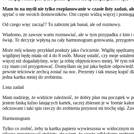
Mam tu na myśli nie tylko rozplanowanie w czasie listy zadań, a
spytać o nie swoich domowników. Oni często widzą więcej i pomogą oc
Od czego więc zacząć? To zabrzmi jak banał, ale od rozmowy.
Wiadomo, że zawsze warto rozmawiać, ale w tym przypadku z kim i
świąt. Te decyzje wpłyną na cały harmonogram gotowania, przygotowy
Może mój własny przykład posłuży jako ćwiczenie. Wigilię spędzamy 
wigilijnej będę miała od 4 do 8 osób. Muszę ustalić, czy moje ustale
więcej niż dogadałyśmy, więc ja robię objętościowo mniej. W tym r
czy mam coś przygotować. Domyślam się już jaka będzie odpowiedź. Z
pewnie teściowie zechcą zostać na noc. Prezenty i tak muszę kupić d
jedna kartka mniej do zrobienia.
Lista zadań
Mam nadzieję, że widzicie zależność, że dobry plan ma początek w pe
jestem fanką luźno latających kartek, raczej zbieram je w formie kalen
odczuwam i taki spis rzeczy do zrobienia przynosi mi trochę ulgi. Z
Harmonogram
Tylko co zrobić, żeby ta kartka papieru wywieszona w widocznym mi
nikogo przypisywać etykiety, ale wiem, że często odkładamy zrobienie