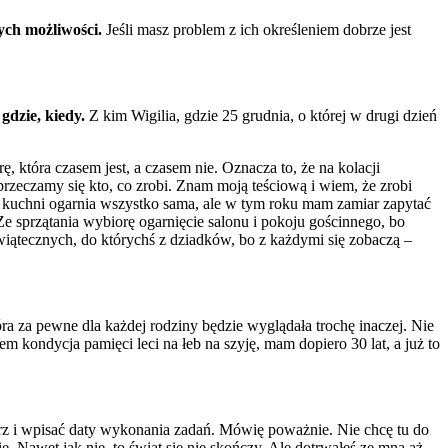
ych możliwości.
Jeśli masz problem z ich określeniem dobrze jest
 gdzie, kiedy.
Z kim Wigilia, gdzie 25 grudnia, o której w drugi dzień
która czasem jest, a czasem nie. Oznacza to, że na kolacji
sprzeczamy się kto, co zrobi. Znam moją teściową i wiem, że zrobi
 kuchni ogarnia wszystko sama, ale w tym roku mam zamiar zapytać
 sprzątania wybiorę ogarnięcie salonu i pokoju gościnnego, bo
wiątecznych, do którychś z dziadków, bo z każdymi się zobaczą –
ra za pewne dla każdej rodziny będzie wyglądała trochę inaczej. Nie
iem kondycja pamięci leci na łeb na szyję, mam dopiero 30 lat, a już to
rz i wpisać daty wykonania zadań. Mówię poważnie. Nie chcę tu do
. Nawet jak nie, to świat się nie skończy. Ale dotrwałeś ze mną aż