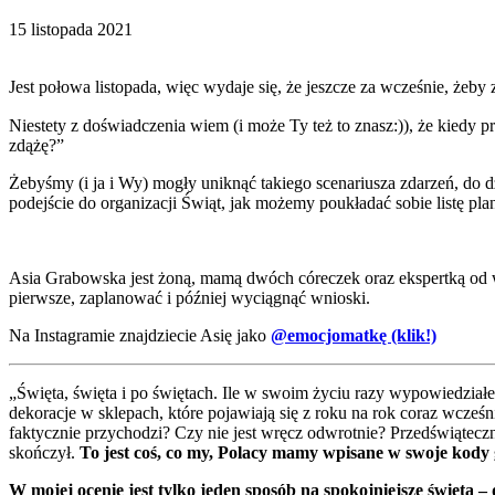
15 listopada 2021
Jest połowa listopada, więc wydaje się, że jeszcze za wcześnie, że
Niestety z doświadczenia wiem (i może Ty też to znasz:)), że kiedy 
zdążę?”
Żebyśmy (i ja i Wy) mogły uniknąć takiego scenariusza zdarzeń, do d
podejście do organizacji Świąt, jak możemy poukładać sobie listę pl
Asia Grabowska jest żoną, mamą dwóch córeczek oraz ekspertką od ws
pierwsze, zaplanować i później wyciągnąć wnioski.
Na Instagramie znajdziecie Asię jako
@emocjomatkę (klik!)
„Święta, święta i po świętach. Ile w swoim życiu razy wypowiedział
dekoracje w sklepach, które pojawiają się z roku na rok coraz wcze
faktycznie przychodzi? Czy nie jest wręcz odwrotnie? Przedświąteczna
skończył.
To jest coś, co my, Polacy mamy wpisane w swoje kody 
W mojej ocenie jest tylko jeden sposób na spokojniejsze święta –