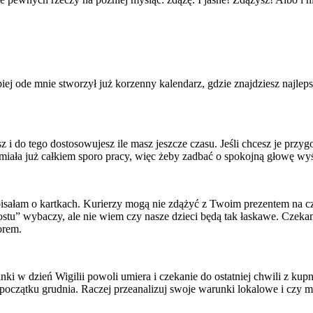
epiej ode mnie stworzył już korzenny kalendarz, gdzie znajdziesz najlep
z i do tego dostosowujesz ile masz jeszcze czasu. Jeśli chcesz je przy
miała już całkiem sporo pracy, więc żeby zadbać o spokojną głowę wyśli
o pisałam o kartkach. Kurierzy mogą nie zdążyć z Twoim prezentem na 
ostu” wybaczy, ale nie wiem czy nasze dzieci będą tak łaskawe. Czekani
orem.
oinki w dzień Wigilii powoli umiera i czekanie do ostatniej chwili z k
początku grudnia. Raczej przeanalizuj swoje warunki lokalowe i czy ma