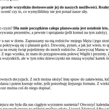
le przede wszystkim dostosowanie jej do naszych możliwości.
Realn
enić czy to, co wymyśliliśmy nie jest ponad nasze siły.
 o czym?
Dla mnie początkiem całego planowania jest ustalenie kto,
wania prezentów, a pewnie i sprzątania (jeśli komuś na tym zależy).
u nas w domu. Zapraszamy na nią rodziców mojego Męża i jego siostrę, 
nia pokrywają się z planami gości. Dzwonię, pytam, a jak już wiem, to 
oku na resztę świąt pojedziemy do moich rodziców. Zazwyczaj Mama w
 tego wynika, że mam do przygotowania połowę Wigilii i prezenty. Ze
la wszystkich, ale w tym roku dziewczynki nie muszą wysyłać kartek ś
wnych decyzjach. Z nich można ułożyć listę spraw do załatwienia, któ
darza i potem kseruje sobie, jeśli potrzebuję lżejszego formatu. Z wiek
awsze można coś do niego dopisać.
ejscu nie była dla nas ciągłym wyrzutem sumienia? Otworzyć kalenda
 pewnych rzeczy na później myśląc: zdążę. I jasne! Zdążysz! Albo i nie