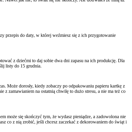
szy przepis do daty, w której weźmiesz się z ich przygotowanie
gotować z dziećmi to daj sobie dwa dni zapasu na ich produkcję. Dla
j listy do 15 grudnia.
czas. Może dorosły, kiedy zobaczy po odpakowaniu papieru kartkę z
e z zamawianiem na ostatnią chwilę to dużo stresu, a nie ma też co
upnem może się skończyć tym, że wydasz pieniądze, a zadowolona nie
sz co z nią zrobić, jeśli chcesz zaczekać z dekorowaniem do świąt i