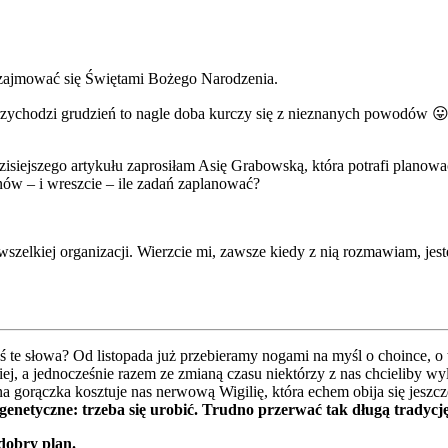
by zajmować się Świętami Bożego Narodzenia.
przychodzi grudzień to nagle doba kurczy się z nieznanych powodów 😛
zisiejszego artykułu zaprosiłam Asię Grabowską, która potrafi planowa
anów – i wreszcie – ile zadań zaplanować?
zelkiej organizacji. Wierzcie mi, zawsze kiedy z nią rozmawiam, jes
eś te słowa? Od listopada już przebieramy nogami na myśl o choince, 
śniej, a jednocześnie razem ze zmianą czasu niektórzy z nas chcielib
 gorączka kosztuje nas nerwową Wigilię, która echem obija się jeszcze
genetyczne: trzeba się urobić. Trudno przerwać tak długą tradycję
 dobry plan.