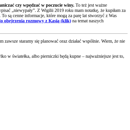
raniczać czy wpędzać w poczucie winy.
To też jest ważne
wypisać „niewypały”. Z Wigilii 2019 roku mam notatkę, że kupiłam za
. To są cenne informacje, które mogą za parę lat stworzyć z Was
o obejrzenia rozmowy z Kasią (klik)
na temat naszych
m zawsze staramy się planować oraz działać wspólnie. Wiem, że nie
ko w światełka, albo pierniczki będą kupne – najważniejsze jest to,