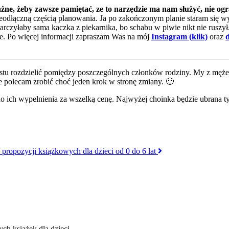
żne, żeby zawsze pamiętać, ze to narzędzie ma nam służyć, nie og
 nieodłączną częścią planowania. Ja po zakończonym planie staram się 
arczyłaby sama kaczka z piekarnika, bo schabu w piwie nikt nie ruszył
sze. Po więcej informacji zapraszam Was na mój
Instagram (klik)
oraz
d
ostu rozdzielić pomiędzy poszczególnych członków rodziny. My z męże
e polecam zrobić choć jeden krok w stronę zmiany. 🙂
o ich wypełnienia za wszelką cenę. Najwyżej choinka będzie ubrana tyl
8 propozycji książkowych dla dzieci od 0 do 6 lat
ch książek dla dzieci