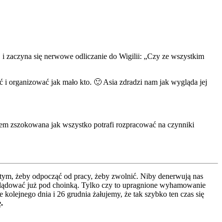
 i zaczyna się nerwowe odliczanie do Wigilii: „Czy ze wszystkim
ć i organizować jak mało kto. 🙂 Asia zdradzi nam jak wygląda jej
tem zszokowana jak wszystko potrafi rozpracować na czynniki
o tym, żeby odpocząć od pracy, żeby zwolnić. Niby denerwują nas
y wylądować już pod choinką. Tylko czy to upragnione wyhamowanie
 kolejnego dnia i 26 grudnia żałujemy, że tak szybko ten czas się
.